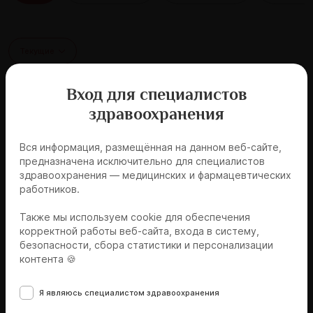
Текущие
Вход для специалистов
Школа молодого интерниста
Вопрос-ответ
здравоохранения
Заболевания щитовидной железы в
практике терапевта
Вся информация, размещённая на данном веб-сайте,
предназначена исключительно для специалистов
27.08.2026, 17:00
здравоохранения — медицинских и фармацевтических
работников.
👌 Базовый
Также мы используем cookie для обеспечения
корректной работы веб-сайта, входа в систему,
безопасности, сбора статистики и персонализации
Записаться
контента 🍪
Я являюсь специалистом здравоохранения