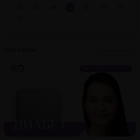
24
25
26
27
27
28
29
30
31
1
2
3
4
5
6
Ordi Videos
Посмотреть все