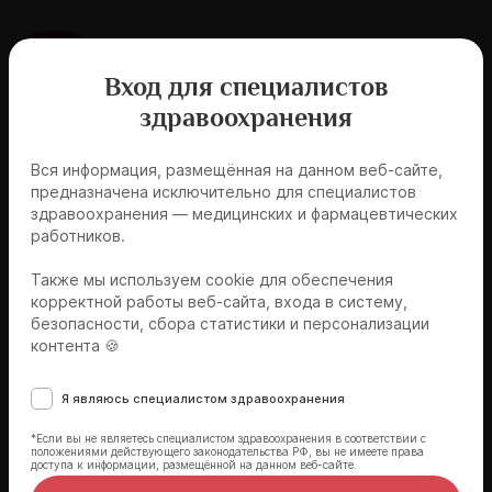
Все
Интенсив по
Журнальный
Школ
кардиологии
клуб
молодо
Вход для специалистов
интерни
здравоохранения
Вся информация, размещённая на данном веб-сайте,
Клинический разбор
Онлайн
предназначена исключительно для специалистов
При поддержке AstraZeneca
здравоохранения — медицинских и фармацевтических
работников.
На приёме молодой пациент
с дислипидемией
Также мы используем cookie для обеспечения
корректной работы веб-сайта, входа в систему,
12.03.2025, 12:00
безопасности, сбора статистики и персонализации
контента 🍪
🔥 Продвинутый
Я являюсь специалистом здравоохранения
*Если вы не являетесь специалистом здравоохранения в соответствии с
положениями действующего законодательства РФ, вы не имеете права
доступа к информации, размещённой на данном веб-сайте.
Записаться