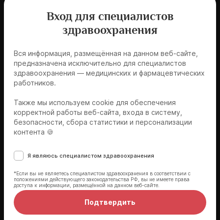
Материалы для скачивания
Вход для специалистов
Все материалы к занятию «Хроническая
здравоохранения
сердечная недостаточность»
Вся информация, размещённая на данном веб-сайте,
предназначена исключительно для специалистов
Скачать
здравоохранения — медицинских и фармацевтических
работников.
Также мы используем cookie для обеспечения
корректной работы веб-сайта, входа в систему,
безопасности, сбора статистики и персонализации
контента 🍪
Эксперты мероприятия
Я являюсь специалистом здравоохранения
*Если вы не являетесь специалистом здравоохранения в соответствии с
положениями действующего законодательства РФ, вы не имеете права
доступа к информации, размещённой на данном веб-сайте.
Подтвердить