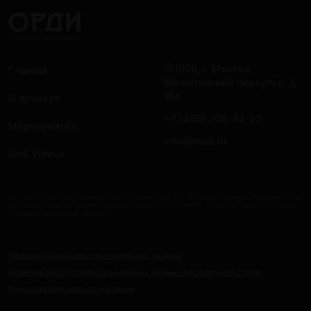
101000, г. Москва,
Главная
Милютинский переулок, д.
18А
О проекте
+7 (495) 708-42-23
Мероприятия
info@euat.ru
Ordi Videos
© 2026 Евразийская Ассоциация Терапевтов. Все права защищены. Использование
материалов без разрешения владельцев не допускается. | *Данное предложение не
является публичной офертой.
Правила обработки персональных данных
Правила обработки персональных данных посетителей сайта
Пользовательское соглашение