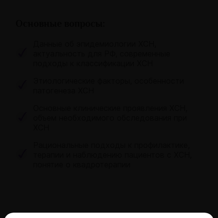
Основные вопросы:
Данные об эпидемиологии ХСН,
актуальность для РФ, современные
подходы к классификации ХСН
Этиологические факторы, особенности
патогенеза ХСН
Основные клинические проявления ХСН,
объем необходимого обследования при
ХСН
Рациональные подходы к профилактике,
терапии и наблюдению пациентов с ХСН,
понятие о квадротерапии