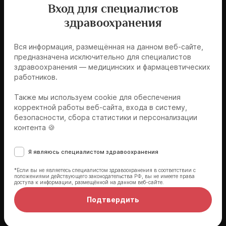
Все материалы к занятию «Хроническая
Вход для специалистов
болезнь почек»
здравоохранения
Вся информация, размещённая на данном веб-сайте,
Скачать
предназначена исключительно для специалистов
здравоохранения — медицинских и фармацевтических
работников.
Также мы используем cookie для обеспечения
корректной работы веб-сайта, входа в систему,
безопасности, сбора статистики и персонализации
Эксперты мероприятия
контента 🍪
Я являюсь специалистом здравоохранения
*Если вы не являетесь специалистом здравоохранения в соответствии с
положениями действующего законодательства РФ, вы не имеете права
доступа к информации, размещённой на данном веб-сайте.
Подтвердить
Батюшин Михаил Михайлович