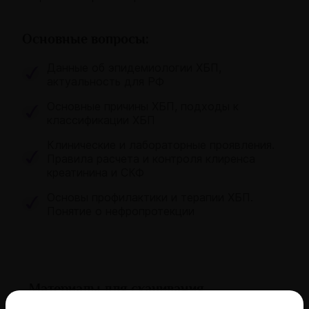
Основные вопросы:
Данные об эпидемиологии ХБП,
актуальность для РФ
Основные причины ХБП, подходы к
классификации ХБП
Клинические и лабораторные проявления.
Правила расчета и контроля клиренса
креатинина и СКФ
Основы профилактики и терапии ХБП.
Понятие о нефропротекции
Материалы для скачивания