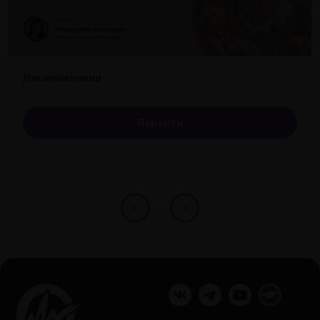
Дислипидемии
Перейти