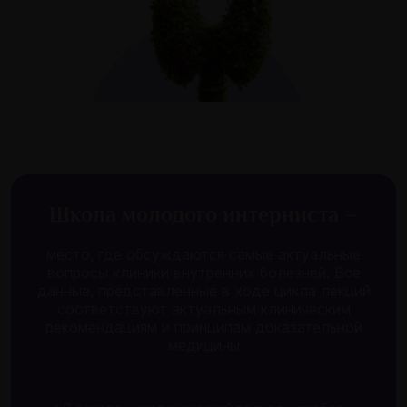
Школа молодого интерниста –
место, где обсуждаются самые актуальные
вопросы клиники внутренних болезней. Все
данные, представленные в ходе цикла лекций
соответствуют актуальным клиническим
рекомендациям и принципам доказательной
медицины