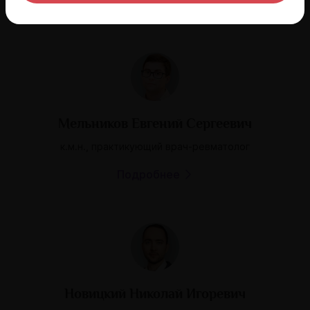
Подробнее
Мельников Евгений Сергеевич
к.м.н., практикующий врач-ревматолог
Подробнее
Новицкий Николай Игоревич