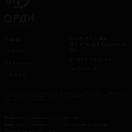
101000, г. Москва,
Главная
Милютинский переулок, д.
18А
О проекте
+7 (495) 708-42-23
Мероприятия
info@euat.ru
Ordi Videos
© 2026 Евразийская Ассоциация Терапевтов. Все права защищены. Использование
материалов без разрешения владельцев не допускается. | *Данное предложение не
является публичной офертой.
Правила обработки персональных данных
Правила обработки персональных данных посетителей сайта
Пользовательское соглашение