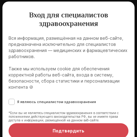
Вход для специалистов
здравоохранения
Вся информация, размещённая на данном веб-сайте,
Еременко Татьяна Викторовна
предназначена исключительно для специалистов
здравоохранения — медицинских и фармацевтических
к.м.н., врач-эндокринолог
работников.
Подробнее
Также мы используем cookie для обеспечения
корректной работы веб-сайта, входа в систему,
безопасности, сбора статистики и персонализации
контента 🍪
Я являюсь специалистом здравоохранения
*Если вы не являетесь специалистом здравоохранения в соответствии с
Козиолова Наталья Андреевна
положениями действующего законодательства РФ, вы не имеете права
доступа к информации, размещённой на данном веб-сайте.
д.м.н., профессор
Подтвердить