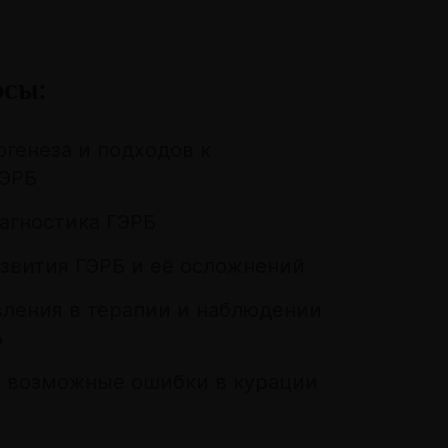
осы:
огенеза и подходов к
ГЭРБ
агностика ГЭРБ
звития ГЭРБ и её осложнений
ления в терапии и наблюдении
Б
и возможные ошибки в курации