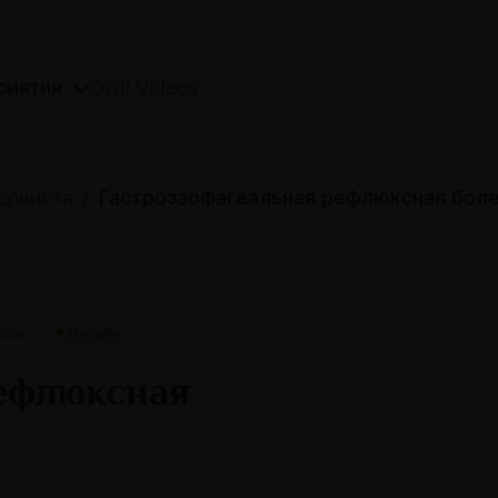
риятия
Ordi Videos
ерниста
Гастроэзофагеальная рефлюксная бол
eca
Онлайн
рефлюксная