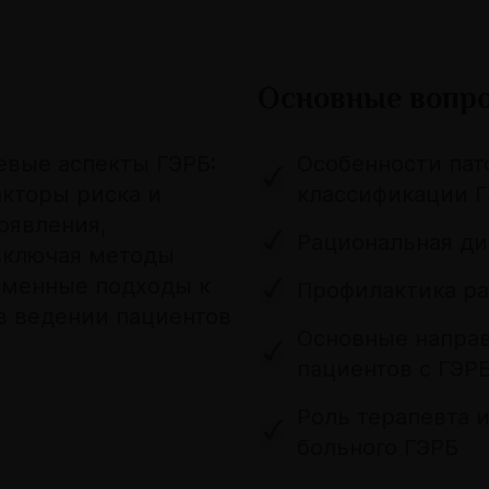
Основные вопр
евые аспекты ГЭРБ:
Особенности пат
кторы риска и
классификации 
оявления,
Рациональная ди
включая методы
ременные подходы к
Профилактика ра
в ведении пациентов
Основные направ
пациентов с ГЭР
Роль терапевта 
больного ГЭРБ