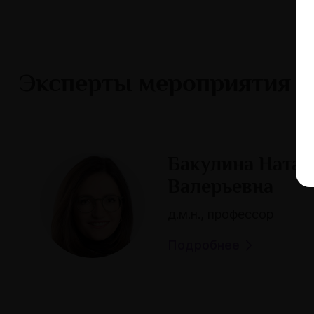
Эксперты мероприятия
Бакулина Натал
Валерьевна
д.м.н., профессор
Подробнее