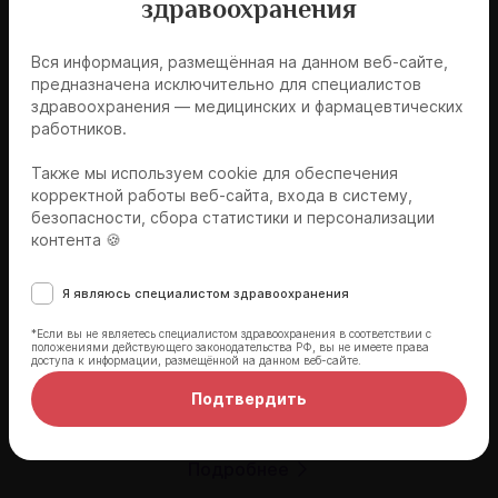
здравоохранения
Динамическое наблюдение и
междисциплинарный подход
Вся информация, размещённая на данном веб-сайте,
предназначена исключительно для специалистов
здравоохранения — медицинских и фармацевтических
работников.
Также мы используем cookie для обеспечения
Эксперты мероприятия
корректной работы веб-сайта, входа в систему,
безопасности, сбора статистики и персонализации
контента 🍪
Я являюсь специалистом здравоохранения
*Если вы не являетесь специалистом здравоохранения в соответствии с
положениями действующего законодательства РФ, вы не имеете права
доступа к информации, размещённой на данном веб-сайте.
Новицкий Николай Игоревич
Подтвердить
к.м.н.
Подробнее