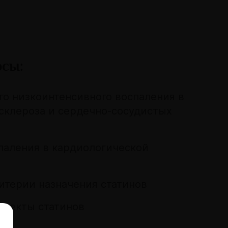
осы:
го низкоинтенсивного воспаления в
осклероза и сердечно-сосудистых
аления в кардиологической
терии назначения статинов
ффекты статинов