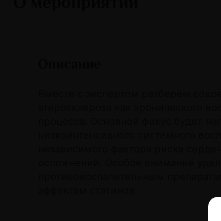
О мероприятии
Описание
Вместе с экспертом разберём сов
атеросклероза как хронического во
процесса. Основной фокус будет на
низкоинтенсивного системного восп
независимого фактора риска серде
осложнений. Особое внимание уде
противовоспалительным препарата
эффектам статинов.