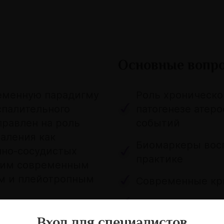
Основные вопр
ременную парадигму
Роль хроническо
спалительного
патогенезе атер
правлен на роль
событий
аления как
Биомаркеры восп
чно-сосудистых
практике
лим современным
м и плейотропным
Современные кри
Плейотропные э
Вход для специалистов