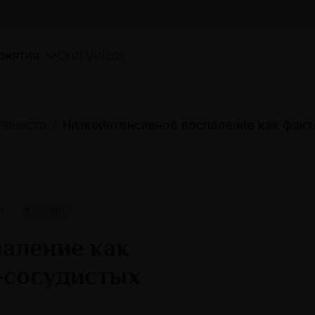
риятия
Ordi Videos
ерниста
Низкоинтенсивное воспаление как фак
a
Онлайн
аление как
-сосудистых