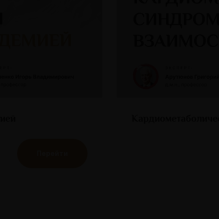
мией
Кардиометаболиче
Перейти