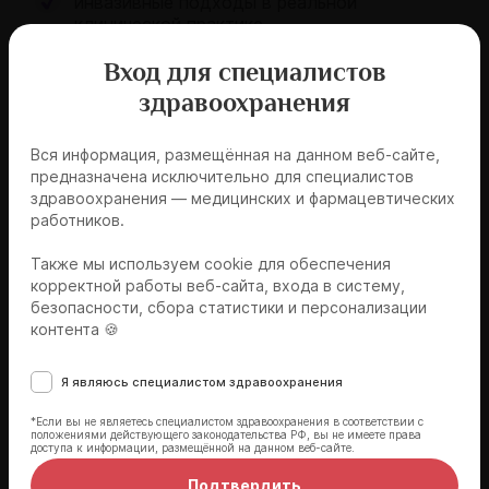
инвазивные подходы в реальной
клинической практике
Патогенез и классификация коронарной
Вход для специалистов
микрососудистой дисфункции
здравоохранения
Современные подходы к терапии:
патогенетическое обоснование выбора
Вся информация, размещённая на данном веб-сайте,
препаратов
предназначена исключительно для специалистов
здравоохранения — медицинских и фармацевтических
Эпидемиология МВС: кто в группе риска и
работников.
почему диагноз так часто пропускается
Также мы используем cookie для обеспечения
корректной работы веб-сайта, входа в систему,
безопасности, сбора статистики и персонализации
контента 🍪
Эксперты мероприятия
Я являюсь специалистом здравоохранения
*Если вы не являетесь специалистом здравоохранения в соответствии с
положениями действующего законодательства РФ, вы не имеете права
доступа к информации, размещённой на данном веб-сайте.
Подтвердить