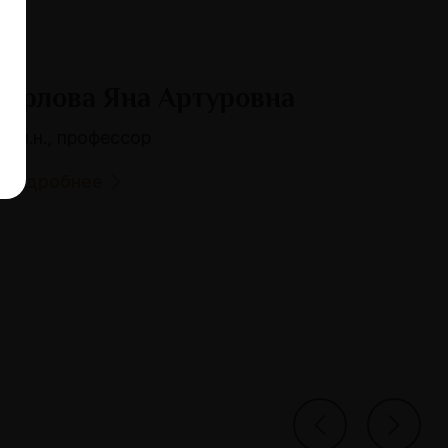
Орлова Яна Артуровна
д.м.н., профессор
Подробнее