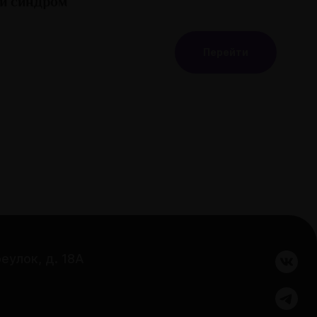
й синдром
Перейти
еулок, д. 18А