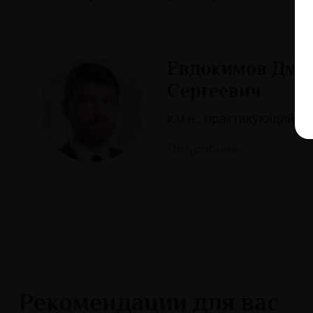
Евдокимов Дми
Сергеевич
к.м.н., практикующий в
Подробнее
Рекомендации для вас