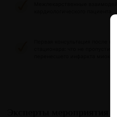
Межлекарственные взаимодей
кардиологического пациента
Первая консультация после вы
стационара: что не пропустить
перенесшего инфаркта миокар
Эксперты мероприятия