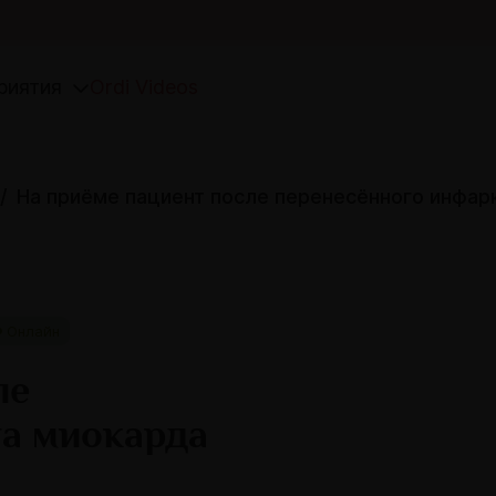
риятия
Ordi Videos
На приёме пациент после перенесённого инфар
Онлайн
ле
а миокарда