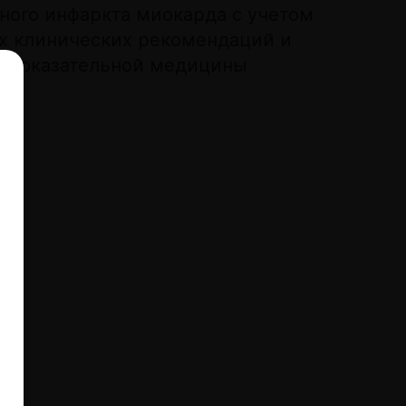
ного инфаркта миокарда с учетом
х клинических рекомендаций и
 доказательной медицины