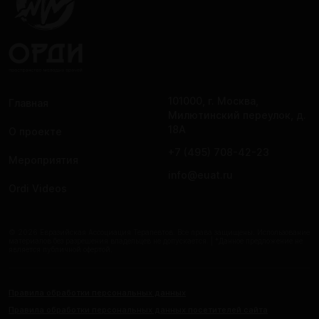
101000, г. Москва,
Главная
Милютинский переулок, д.
18А
О проекте
+7 (495) 708-42-23
Мероприятия
info@euat.ru
Ordi Videos
© 2026 Евразийская Ассоциация Терапевтов. Все права защищены. Использование
материалов без разрешения владельцев не допускается. | *Данное предложение не
является публичной офертой.
Правила обработки персональных данных
Правила обработки персональных данных посетителей сайта