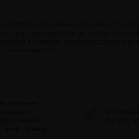
м разобраться в ведении пациента с сочет
ки и управления рисками до выбора оптима
окринной патологии, межлекарственные вз
их рекомендаций.
и сочетания
сахарного
Межлекар
 продолжение
сахаросн
, цели лечения