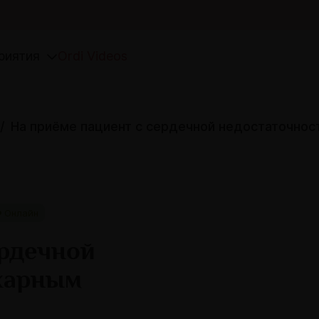
риятия
Ordi Videos
На приёме пациент с сердечной недостаточнос
Онлайн
ердечной
ахарным