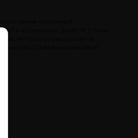
 сочетанием сердечной
ности и сахарного диабета 2 типа:
иска, методы обследования и
принципы управления рисками