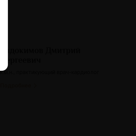
Евдокимов Дмитрий
Сергеевич
к.м.н., практикующий врач-кардиолог
Подробнее