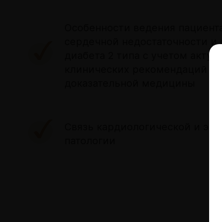
Особенности ведения пациент
сердечной недостаточности и 
диабета 2 типа с учетом актуа
клинических рекомендаций и
доказательной медицины
Связь кардиологической и эн
патологии