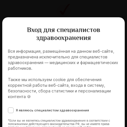
Цели и современные возможности лечения
Вход для специалистов
ФП
здравоохранения
Вся информация, размещённая на данном веб-сайте,
предназначена исключительно для специалистов
здравоохранения — медицинских и фармацевтических
работников.
Определение лечебной тактики в
Также мы используем cookie для обеспечения
зависимости от профиля пациента
корректной работы веб-сайта, входа в систему,
безопасности, сбора статистики и персонализации
контента 🍪
Я являюсь специалистом здравоохранения
Эксперты мероприятия
*Если вы не являетесь специалистом здравоохранения в соответствии с
положениями действующего законодательства РФ, вы не имеете права