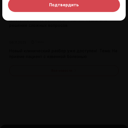
Подтвердить
1 мин
13.11.2025
Доступна запись вебинара: Пациент после ОКС –
решение сложных вопросов
1 мин
06.11.2025
Новый клинический разбор уже доступен! Тема: На
приёме пациент с язвенной болезнью
Все новости