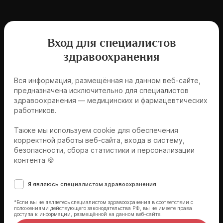
Другие новости
Вход для специалистов
здравоохранения
1 мин
17.02.2026
Доступна запись вебинара: Этиопатогенетические
Вся информация, размещённая на данном веб-сайте,
основы формирования резистентной артериальной
предназначена исключительно для специалистов
гипертензии
здравоохранения — медицинских и фармацевтических
работников.
1 мин
13.01.2026
Также мы используем cookie для обеспечения
Доступна запись вебинара: Неконтролируемая
корректной работы веб-сайта, входа в систему,
артериальная гипертензия в практике врача-
безопасности, сбора статистики и персонализации
терапевта
контента 🍪
Я являюсь специалистом здравоохранения
1 мин
11.12.2025
Доступна запись вебинара: Гастроэзофагеальная
*Если вы не являетесь специалистом здравоохранения в соответствии с
положениями действующего законодательства РФ, вы не имеете права
рефлюксная болезнь
доступа к информации, размещённой на данном веб-сайте.